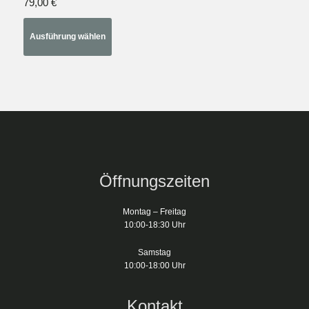
79,00
€
können
auf
Ausführung wählen
der
Produktseite
gewählt
werden
Öffnungszeiten
Montag – Freitag
10:00-18:30 Uhr
Samstag
10:00-18:00 Uhr
Kontakt