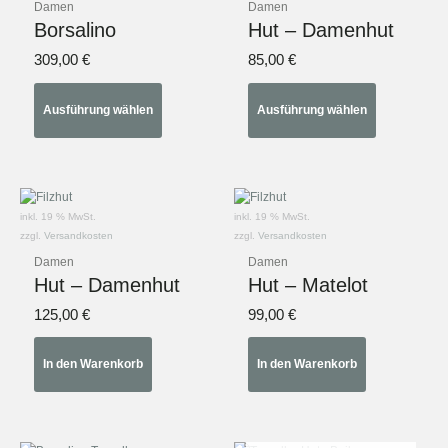
Damen
Damen
Varianten
Varianten
Borsalino
Hut – Damenhut
auf.
auf.
Die
Die
309,00
€
85,00
€
Optionen
Optionen
können
können
Ausführung wählen
Ausführung wählen
auf
auf
der
der
Produktseite
Produktseite
gewählt
gewählt
werden
werden
inkl. 19 % MwSt.
inkl. 19 % MwSt.
zzgl.
Versandkosten
zzgl.
Versandkosten
Damen
Damen
Hut – Damenhut
Hut – Matelot
125,00
€
99,00
€
In den Warenkorb
In den Warenkorb
NICHT VORRÄTIG