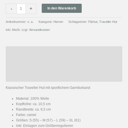
-
+
In den Warenkorb
Artikelnummer:
n. a.
Kategorie:
Herren
Schlagwörter:
Filzhut
,
Traveller Hut
inkl. MwSt.
zzgl.
Versandkosten
Beschreibung
Zusätzliche Information
Produktsicherheit
Rezensionen (0)
Klassischer Traveller Hut mit sportlichem Garniturband
Material: 100% Wolle
Kopfhöhe: ca. 10,5 cm
Randbreite: ca. 6,5 cm
Farbe: camel
Größen: S (55) – M (57) – L (59) – XL (61)
inkl. Einlagen zum Größenregulieren