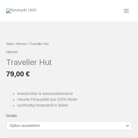
Zum
Inhalt
springen
Traveller
Hut
Menge
Start
/
Herren
/ Traveller Hut
Herren
Traveller Hut
79,00
€
knautschbar & wasserabweisend
robuste Filzqualität aus 100% Wolle
nachhaltig hergestellt in Italien
Größe