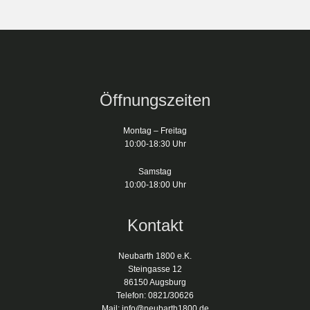
Produktseite
Produktseite
gewählt
gewählt
werden
werden
Öffnungszeiten
Montag – Freitag
10:00-18:30 Uhr
Samstag
10:00-18:00 Uhr
Kontakt
Neubarth 1800 e.K.
Steingasse 12
86150 Augsburg
Telefon: 0821/30626
Mail: info@neubarth1800.de