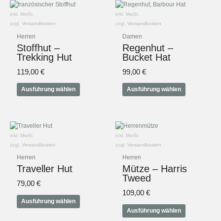
Dieses
Dieses
Produkt
Produkt
inkl. MwSt.
inkl. MwSt.
weist
weist
zzgl.
Versandkosten
zzgl.
Versandkosten
mehrere
mehrere
Herren
Damen
Varianten
Varianten
Stoffhut –
Regenhut –
auf.
auf.
Trekking Hut
Bucket Hat
Die
Die
Optionen
Optionen
119,00
€
99,00
€
können
können
auf
auf
Ausführung wählen
Ausführung wählen
der
der
Produktseite
Produktseite
gewählt
gewählt
Dieses
Dieses
werden
werden
Produkt
Produkt
inkl. MwSt.
inkl. MwSt.
weist
weist
zzgl.
Versandkosten
zzgl.
Versandkosten
mehrere
mehrere
Herren
Herren
Varianten
Varianten
Traveller Hut
Mütze – Harris
auf.
auf.
Tweed
Die
Die
79,00
€
Optionen
Optionen
109,00
€
können
können
Ausführung wählen
auf
auf
Ausführung wählen
der
der